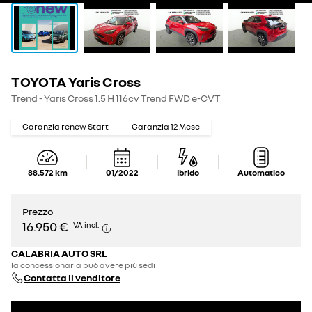
TOYOTA Yaris Cross
Trend - Yaris Cross 1.5 H 116cv Trend FWD e-CVT
Garanzia renew Start
Garanzia
12
Mese
88.572
km
01/2022
Ibrido
Automatico
Prezzo
16.950 €
IVA incl.
CALABRIA AUTO SRL
la concessionaria può avere più sedi
Contatta il venditore