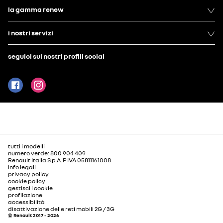
la gamma renew
i nostri servizi
seguici sui nostri profili social
tutti i modelli
numero verde: 800 904 409
Renault Italia S.p.A. P.IVA 05811161008
info legali
privacy policy
cookie policy
gestisci i cookie
profilazione
accessibilità
disattivazione delle reti mobili 2G / 3G
© Renault 2017 - 2026