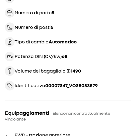
Numero di porte
5
Numero di posti
5
Tipo di cambio
automatico
Potenza DIN (CV/kw)
68
Volume del bagagliaio (l)
1490
Identificativo
00007347_VO38033579
Equipaggiamenti
Elenco non contrattualmente
vincolante
FWD - trazione anteriore