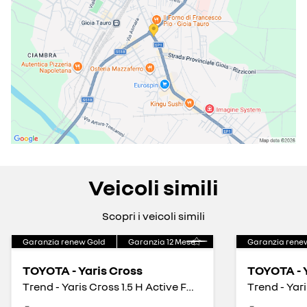
Veicoli simili
Scopri i veicoli simili
Garanzia renew Gold
Garanzia
12
Mese
Garanzia rene
TOYOTA - Yaris Cross
TOYOTA - 
Trend - Yaris Cross 1.5 H Active FWD e-CVT 115cv