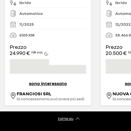
Ibrido
Ibrido
Automatico
Automa
11/2025
12/2022
6105
KM
38.466
Prezzo
Prezzo
24.990 €
20.500 €
IVA incl.
IV
sono interessato
so
FRANCIOSI SRL
NUOVA 
la concessionaria può avere più sedi
la conces
torna su