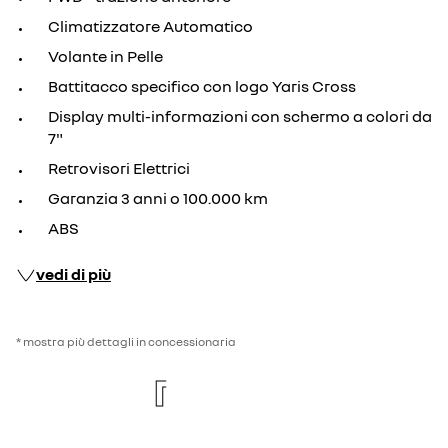
Climatizzatore Automatico
Volante in Pelle
Battitacco specifico con logo Yaris Cross
Display multi-informazioni con schermo a colori da
7"
Retrovisori Elettrici
Garanzia 3 anni o 100.000 km
ABS
vedi di più
* mostra più dettagli in concessionaria
re
new