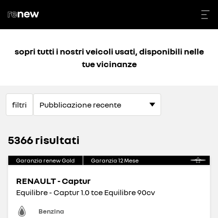
sopri tutti i nostri veicoli usati, disponibili nelle
tue vicinanze
filtri
5366 risultati
Garanzia renew Gold
Garanzia
12
Mese
RENAULT - Captur
Equilibre - Captur 1.0 tce Equilibre 90cv
Benzina