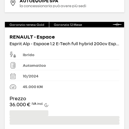
AUTOEQUIPE SPA
la concessionaria può avere più sedi
Garanzia renew Gold
Garanzia
12
Mese
RENAULT - Espace
Esprit Alp - Espace 1.2 E-Tech full hybrid 200cv Esprit Alpine
Ibrido
Automatico
10/2024
45.000
KM
Prezzo
36.000 €
IVA incl.