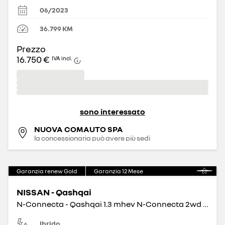
06/2023
36.799
KM
Prezzo
16.750 €
IVA incl.
sono interessato
NUOVA COMAUTO SPA
la concessionaria può avere più sedi
Garanzia renew Gold
Garanzia
12
Mese
NISSAN - Qashqai
N-Connecta - Qashqai 1.3 mhev N-Connecta 2wd 158cv xtronic
Ibrido