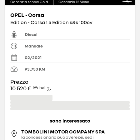
Garanzia renew Gold
Garanzia
12
Mese
OPEL - Corsa
Edition - Corsa 1.5 Edition s&s 100cv
Diesel
Manuale
02/2021
93.753
KM
Prezzo
10.520 €
IVA incl.
sono interessato
TOMBOLINI MOTOR COMPANY SPA
la concessionaria può avere più sedi