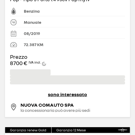
Benzina
Manuale
08/2019
72.387
KM
Prezzo
8700 €
IVA incl.
sono interessato
NUOVA COMAUTO SPA
la concessionaria può avere più sedi
Garanzia renew Gold
Garanzia
12
Mese