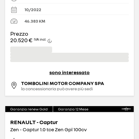
10/2022
46.383
KM
Prezzo
20.520 €
IVA incl.
sono interessato
TOMBOLINI MOTOR COMPANY SPA
la concessionaria può avere più sedi
Garanzia renew Gold
Garanzia
12
Mese
RENAULT - Captur
Zen - Captur 1.0 tce Zen Gpl 100cv