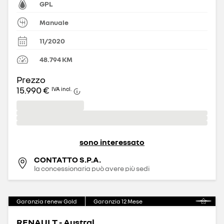
GPL
Manuale
11/2020
48.794
KM
Prezzo
15.990 €
IVA incl.
sono interessato
CONTATTO S.P.A.
la concessionaria può avere più sedi
Garanzia renew Gold
Garanzia
12
Mese
RENAULT - Austral