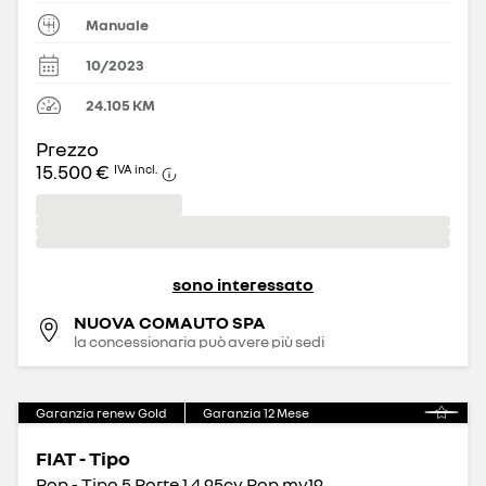
Manuale
10/2023
24.105
KM
Prezzo
15.500 €
IVA incl.
sono interessato
NUOVA COMAUTO SPA
la concessionaria può avere più sedi
Garanzia renew Gold
Garanzia
12
Mese
FIAT - Tipo
Pop - Tipo 5 Porte 1.4 95cv Pop my19