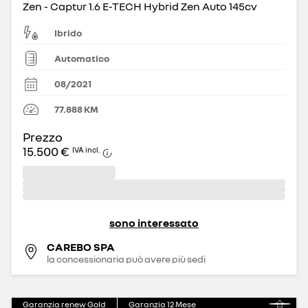
Zen - Captur 1.6 E-TECH Hybrid Zen Auto 145cv
Ibrido
Automatico
08/2021
77.888
KM
Prezzo
15.500 €
IVA incl.
sono interessato
CAREBO SPA
la concessionaria può avere più sedi
Garanzia renew Gold
Garanzia
12
Mese