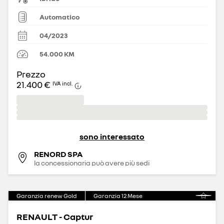
Automatico
04/2023
54.000
KM
Prezzo
21.400 €
IVA incl.
sono interessato
RENORD SPA
la concessionaria può avere più sedi
Garanzia renew Gold
Garanzia
12
Mese
RENAULT - Captur