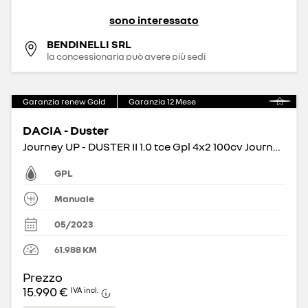
sono interessato
BENDINELLI SRL
la concessionaria può avere più sedi
Garanzia renew Gold
Garanzia
12
Mese
DACIA - Duster
Journey UP - DUSTER II 1.0 tce Gpl 4x2 100cv Journey UP NBI
GPL
Manuale
05/2023
61.988
KM
Prezzo
15.990 €
IVA incl.