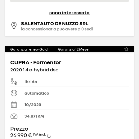
sono interessato
SALENTAUTO DE NUZZO SRL
la concessionaria può avere più sedi
Garanzia renew Gold
Garanzia
12
Mese
CUPRA - Formentor
2020 1.4 e-hybrid dsg
Ibrido
automatico
10/2023
34.871
KM
Prezzo
26.990 €
IVA incl.