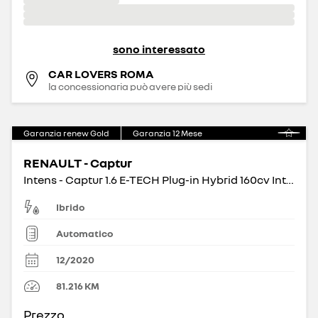
sono interessato
CAR LOVERS ROMA
la concessionaria può avere più sedi
Garanzia renew Gold
Garanzia
12
Mese
RENAULT - Captur
Intens - Captur 1.6 E-TECH Plug-in Hybrid 160cv Intens Auto
Ibrido
Automatico
12/2020
81.216
KM
Prezzo