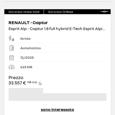
Garanzia renew Gold
Garanzia
12
Mese
RENAULT - Captur
Esprit Alp - Captur 1.8 full hybrid E-Tech Esprit Alpine 160cv auto
Ibrido
Automatico
12/2025
625
KM
Prezzo
33.557 €
IVA incl.
sono interessato