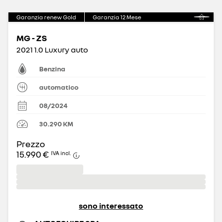
Garanzia renew Gold
Garanzia
12
Mese
MG - ZS
2021 1.0 Luxury auto
Benzina
automatico
08/2024
30.290
KM
Prezzo
15.990 €
IVA incl.
sono interessato