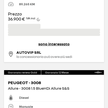
89.265
KM
Prezzo
36.900 €
IVA incl.
sono interessato
AUTOVIP SRL
la concessionaria può avere più sedi
Garanzia renew Gold
Garanzia
12
Mese
PEUGEOT - 3008
Allure - 3008 1.5 BlueHDi Allure S&S
Diesel
Manuale