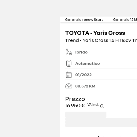
Garanzia renew Start
Garanzia
12
M
TOYOTA - Yaris Cross
Ibrido
Automatico
01/2022
88.572
KM
Prezzo
16.950 €
IVA incl.