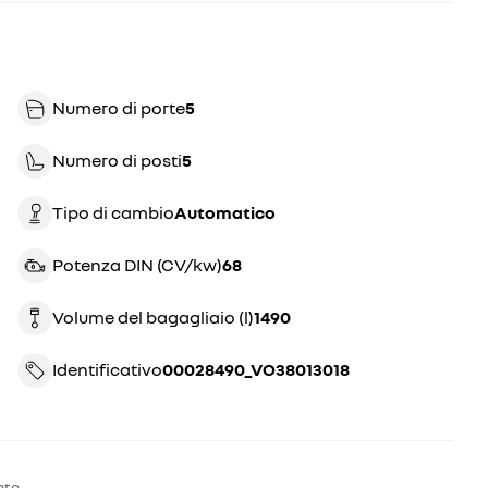
Numero di porte
5
Numero di posti
5
Tipo di cambio
automatico
Potenza DIN (CV/kw)
68
Volume del bagagliaio (l)
1490
Identificativo
00028490_VO38013018
nte