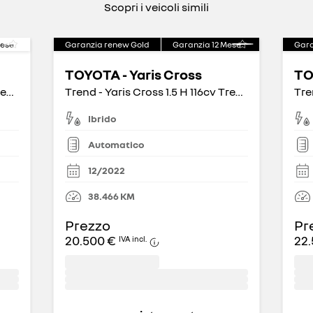
Scopri i veicoli simili
ese
Garanzia renew Gold
Garanzia
12
Mese
Gara
TOYOTA - Yaris Cross
TO
Trend - Yaris Cross 1.5 H 116cv Trend FWD e-CVT
Trend - Yaris Cross 1.5 H 116cv Trend FWD e-CVT
Ibrido
Automatico
12/2022
38.466
KM
Prezzo
Pr
20.500 €
22.
IVA incl.