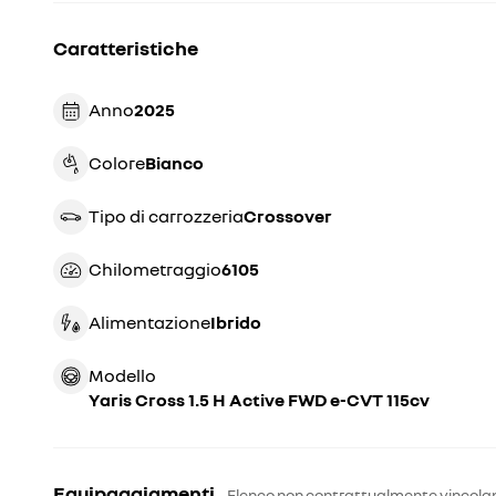
Caratteristiche
Anno
2025
Colore
bianco
Tipo di carrozzeria
crossover
Chilometraggio
6105
Alimentazione
Ibrido
Modello
Yaris Cross 1.5 H Active FWD e-CVT 115cv
Equipaggiamenti
Elenco non contrattualmente vincola