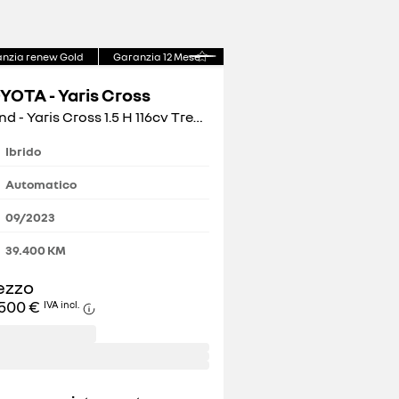
nzia renew Gold
Garanzia
12
Mese
YOTA - Yaris Cross
Trend - Yaris Cross 1.5 H 116cv Trend FWD e-CVT
Ibrido
Automatico
09/2023
39.400
KM
ezzo
500 €
IVA incl.