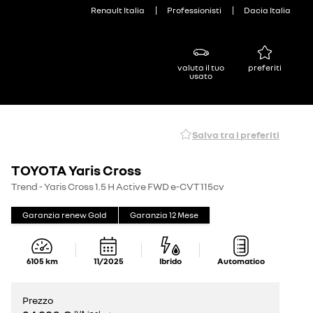
Renault Italia
Professionisti
Dacia Italia
valuta il tuo
preferiti
usato
Salva tra i preferiti
TOYOTA Yaris Cross
Trend - Yaris Cross 1.5 H Active FWD e-CVT 115cv
Garanzia renew Gold
Garanzia
12
Mese
6105
km
11/2025
Ibrido
Automatico
Prezzo