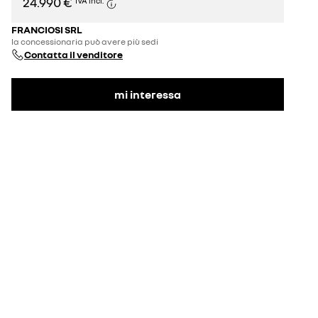
24.990 €
IVA incl.
FRANCIOSI SRL
la concessionaria può avere più sedi
Contatta il venditore
mi interessa