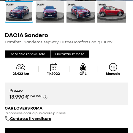
DACIA Sandero
Comfort - Sandero Stepway 1.0 tce Comfort Eco-g 100cv
Garanzia renew Gold
Garanzia
12
Mese
21.422
km
11/2022
GPL
Manuale
Prezzo
13.990 €
IVA incl.
CAR LOVERS ROMA
la concessionaria può avere più sedi
Contatta il venditore