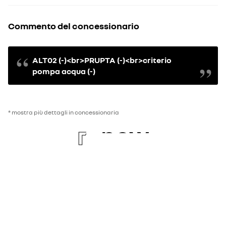
Commento del concessionario
ALT02 (-)<br>PRUPTA (-)<br>criterio
pompa acqua (-)
* mostra più dettagli in concessionaria
re
new