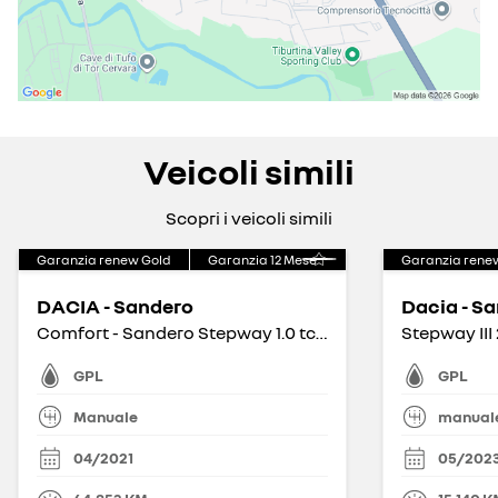
Veicoli simili
Scopri i veicoli simili
Garanzia renew Gold
Garanzia
12
Mese
Garanzia rene
DACIA - Sandero
Dacia - S
Comfort - Sandero Stepway 1.0 tce ECO-G Comfort
GPL
GPL
Manuale
manual
04/2021
05/202