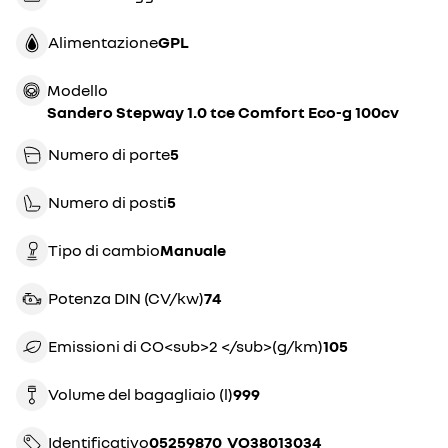
Alimentazione
GPL
Modello
Sandero Stepway 1.0 tce Comfort Eco-g 100cv
Numero di porte
5
Numero di posti
5
Tipo di cambio
manuale
Potenza DIN (CV/kw)
74
Emissioni di CO<sub>2 </sub>(g/km)
105
Volume del bagagliaio (l)
999
Identificativo
05259870_VO38013034