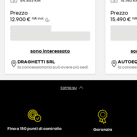
64.853
KM
15.140
K
Prezzo
Prezzo
12.900 €
15.490 €
IVA incl.
IVA
sono interessato
so
DRAGHETTI SRL
AUTOEQ
la concessionaria può avere più sedi
la conces
torna su
Fino a 150 punti di controllo
Garanzia