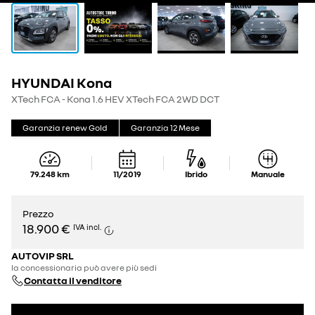
HYUNDAI Kona
XTech FCA - Kona 1.6 HEV XTech FCA 2WD DCT
Garanzia renew Gold
Garanzia
12
Mese
79.248
km
11/2019
Ibrido
Manuale
Prezzo
18.900 €
IVA incl.
AUTOVIP SRL
la concessionaria può avere più sedi
Contatta il venditore