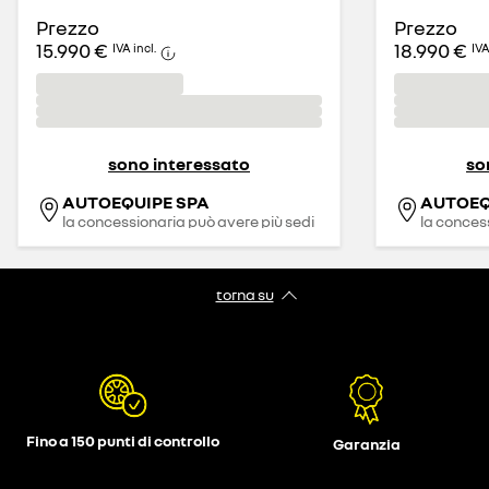
Prezzo
Prezzo
15.990 €
18.990 €
IVA incl.
IVA
sono interessato
so
AUTOEQUIPE SPA
AUTOEQ
la concessionaria può avere più sedi
la conces
torna su
Fino a 150 punti di controllo
Garanzia