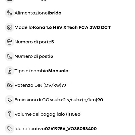
Alimentazione
Ibrido
Modello
Kona 1.6 HEV XTech FCA 2WD DCT
Numero di porte
5
Numero di posti
5
Tipo di cambio
manuale
Potenza DIN (CV/kw)
77
Emissioni di CO<sub>2 </sub>(g/km)
90
Volume del bagagliaio (l)
1580
Identificativo
02619756_VO38053400