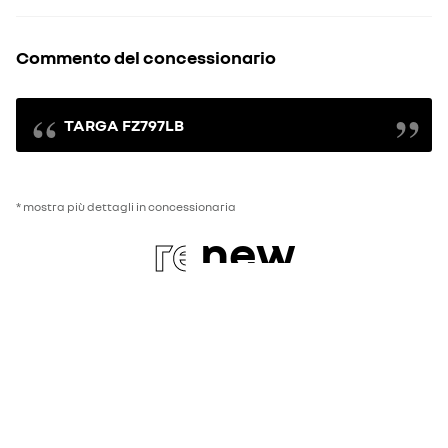
Commento del concessionario
TARGA FZ797LB
* mostra più dettagli in concessionaria
re
new