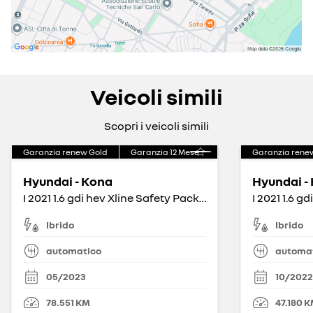
Veicoli simili
Scopri i veicoli simili
Garanzia renew Gold
Garanzia
12
Mese
Garanzia rene
Hyundai - Kona
Hyundai -
I 2021 1.6 gdi hev Xline Safety Pack 2wd 141cv dct
Ibrido
Ibrido
automatico
automa
05/2023
10/2022
78.551
KM
47.180
K