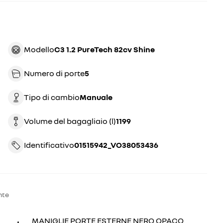
Modello
C3 1.2 PureTech 82cv Shine
Numero di porte
5
Tipo di cambio
manuale
Volume del bagagliaio (l)
1199
Identificativo
01515942_VO38053436
nte
MANIGLIE PORTE ESTERNE NERO OPACO