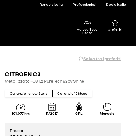
Renault Italia
Professionisti
Dacia Italia
valuta il tuo
preferiti
usato
Salva tra i preferiti
CITROEN C3
Metallizzata - C3 1.2 PureTech 82cv Shine
Garanzia renew Start
Garanzia
12
Mese
101.077
km
11/2017
GPL
Manuale
Prezzo