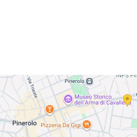
re
new