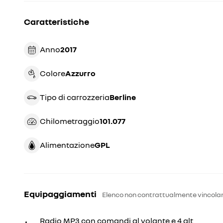
Caratteristiche
Anno
2017
Colore
azzurro
Tipo di carrozzeria
berline
Chilometraggio
101.077
Alimentazione
GPL
Equipaggiamenti
Elenco non contrattualmente vincola
Radio MP3 con comandi al volante e 4 alt