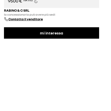
9500 €
IVA incl.
RABINO & C SRL
la concessionaria può avere più sedi
Contatta il venditore
mi interessa