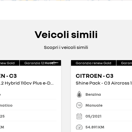
Veicoli simili
Scopri i veicoli simili
new Gold
Garanzia
12
Mese
Garanzia renew Gold
Garan
N - C3
CITROEN - C3
Plus - C3 1.2 Hybrid 110cv Plus e-DCS6
o
Benzina
matico
Manuale
025
05/2021
KM
54.891
KM