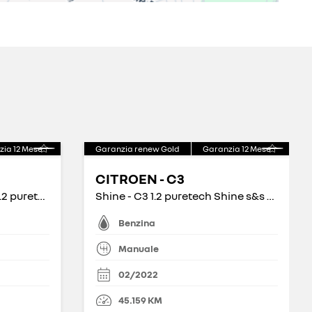
zia
12
Mese
Garanzia renew Gold
Garanzia
12
Mese
CITROEN - C3
Shine Pack - C3 Aircross 1.2 puretech Shine Pack s&s 110cv
Shine - C3 1.2 puretech Shine s&s 83cv
Benzina
Manuale
02/2022
45.159
KM