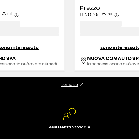
Prezzo
11.200 €
IVA incl.
IVA incl.
sono interessato
sono interessat
RD SPA
NUOVA COMAUTO SP
essionaria può avere più sedi
la concessionaria può aver
torna su
Assistenza Stradale