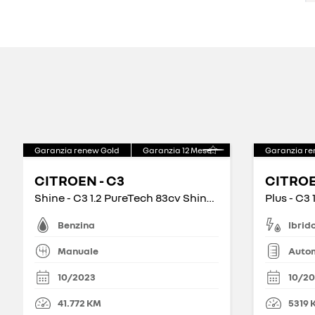
Garanzia renew Gold
Garanzia
12
Mese
Garanzia re
CITROEN - C3
CITROE
Shine - C3 1.2 PureTech 83cv Shine S&S
Benzina
Ibrid
Manuale
Auto
10/2023
10/2
41.772
KM
5319