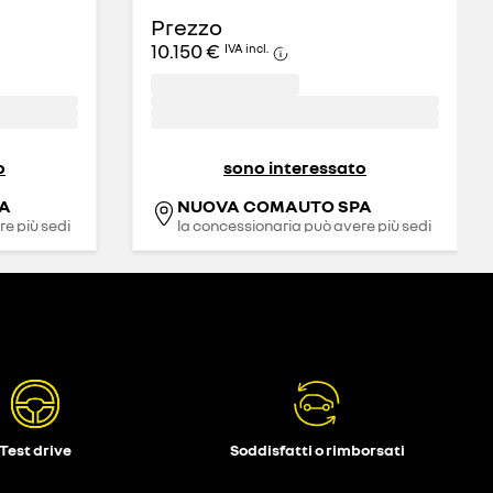
Prezzo
10.150 €
IVA incl.
o
sono interessato
A
NUOVA COMAUTO SPA
e più sedi
la concessionaria può avere più sedi
Test drive
Soddisfatti o rimborsati