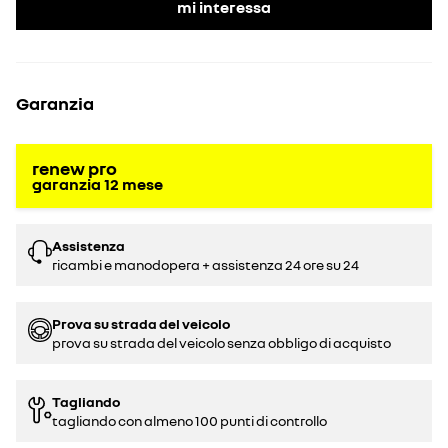
mi interessa
Garanzia
renew pro
garanzia
12
mese
Assistenza
ricambi e manodopera + assistenza 24 ore su 24
Prova su strada del veicolo
prova su strada del veicolo senza obbligo di acquisto
Tagliando
tagliando con almeno 100 punti di controllo