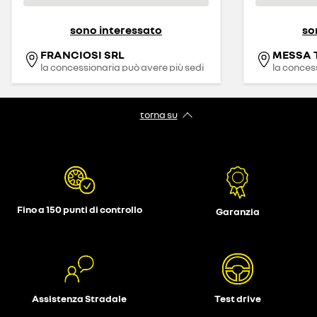
sono interessato
so
FRANCIOSI SRL
MESSA T
la concessionaria può avere più sedi
la conces
torna su
Fino a 150 punti di controllo
Garanzia
Assistenza Stradale
Test drive