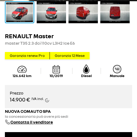
RENAULT Master
master T35 2.3 dci 110cv L3H2 Ice E6
Garanzia renew Pro
Garanzia
12
Mese
126.642
km
10/2019
Diesel
Manuale
Prezzo
14.900 €
IVA incl.
NUOVA COMAUTO SPA
la concessionaria può avere più sedi
Contatta il venditore