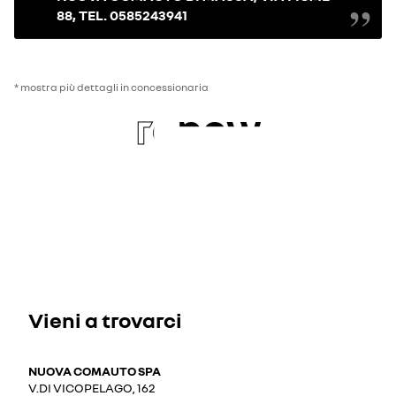
88, TEL. 0585243941
* mostra più dettagli in concessionaria
re
new
Vieni a trovarci
NUOVA COMAUTO SPA
V.DI VICOPELAGO, 162