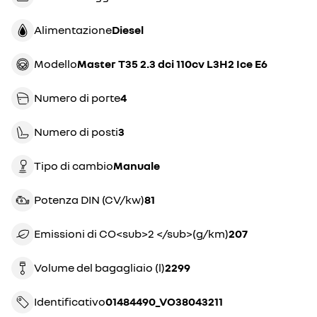
Alimentazione
Diesel
Modello
master T35 2.3 dci 110cv L3H2 Ice E6
Numero di porte
4
Numero di posti
3
Tipo di cambio
manuale
Potenza DIN (CV/kw)
81
Emissioni di CO<sub>2 </sub>(g/km)
207
Volume del bagagliaio (l)
2299
Identificativo
01484490_VO38043211