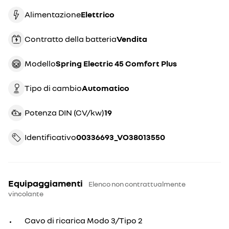
Alimentazione
Elettrico
Contratto della batteria
vendita
Modello
Spring Electric 45 Comfort Plus
Tipo di cambio
automatico
Potenza DIN (CV/kw)
19
Identificativo
00336693_VO38013550
Equipaggiamenti
Elenco non contrattualmente
vincolante
Cavo di ricarica Modo 3/Tipo 2