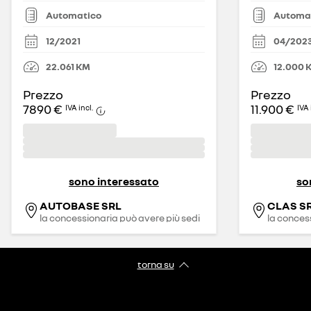
Automatico
Automa
12/2021
04/202
22.061
KM
12.000
Prezzo
Prezzo
7890 €
11.900 €
IVA incl.
IVA 
sono interessato
so
AUTOBASE SRL
CLAS S
la concessionaria può avere più sedi
la conces
torna su