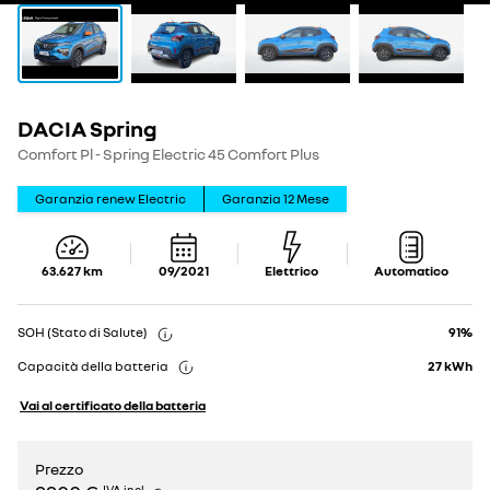
DACIA Spring
Show
Show
details
details
Comfort Pl - Spring Electric 45 Comfort Plus
Garanzia renew Electric
Garanzia
12
Mese
63.627
km
09/2021
Elettrico
Automatico
SOH (Stato di Salute)
91%
Capacità della batteria
27
kWh
Vai al certificato della batteria
Prezzo
IVA incl.