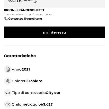
9900 €
RIGONI-FRANCESCHETTI
la concessionaria può avere più sedi
Contatta il venditore
mi interessa
Caratteristiche
Anno
2021
Colore
blu chiaro
Tipo di carrozzeria
city car
Chilometraggio
63.627