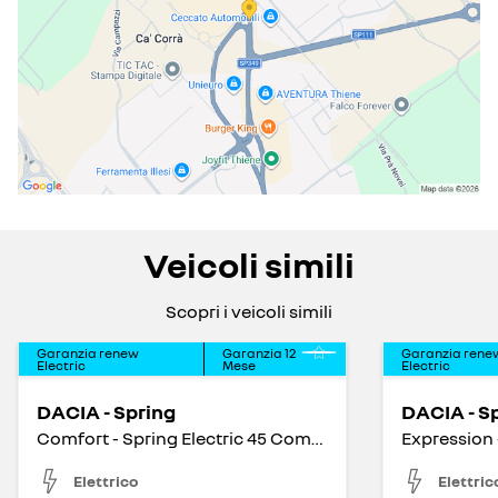
Veicoli simili
Scopri i veicoli simili
Garanzia renew
Garanzia
12
Garanzia rene
Electric
Mese
Electric
DACIA - Spring
DACIA - S
Comfort - Spring Electric 45 Comfort
Elettrico
Elettric