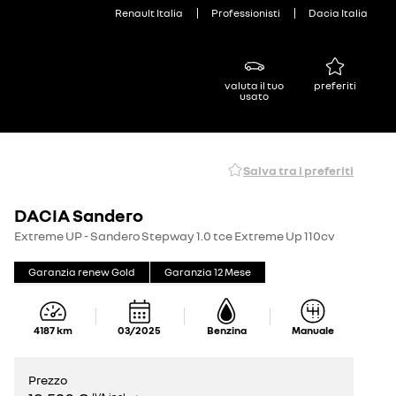
Renault Italia
Professionisti
Dacia Italia
valuta il tuo
preferiti
usato
Salva tra i preferiti
DACIA Sandero
Extreme UP - Sandero Stepway 1.0 tce Extreme Up 110cv
Garanzia renew Gold
Garanzia
12
Mese
4187
km
03/2025
Benzina
Manuale
Prezzo