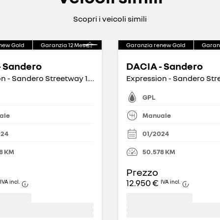
Scopri i veicoli simili
new Gold
Garanzia
12
Mese
Garanzia renew Gold
Garan
- Sandero
DACIA - Sandero
Expression - Sandero Streetway 1.0 tce ECO-G Expression 5 marce
GPL
ale
Manuale
024
01/2024
8
KM
50.578
KM
Prezzo
12.950 €
IVA incl.
IVA incl.