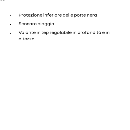
Protezione inferiore delle porte nera
Sensore pioggia
Volante in tep regolabile in profondità e in
altezza
re
new