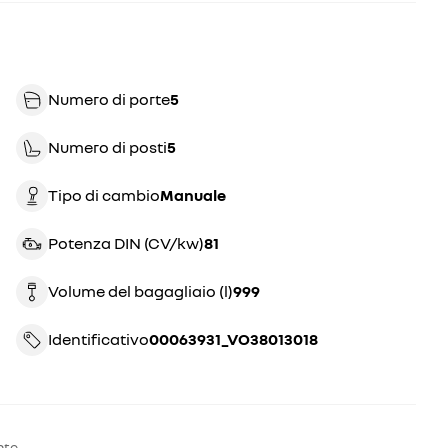
Numero di porte
5
Numero di posti
5
Tipo di cambio
manuale
Potenza DIN (CV/kw)
81
Volume del bagagliaio (l)
999
Identificativo
00063931_VO38013018
nte