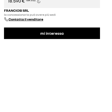
18.590 €
IVA incl.
FRANCIOSI SRL
la concessionaria può avere più sedi
Contatta il venditore
mi interessa