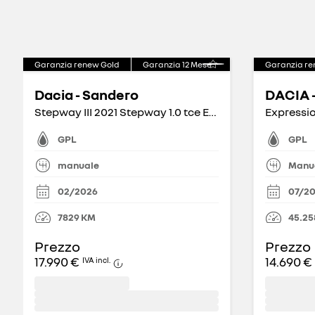
Garanzia renew Gold
Garanzia
12
Mese
Garanzia re
Dacia - Sandero
DACIA 
Stepway III 2021 Stepway 1.0 tce Essential Eco-g 100cv
GPL
GPL
manuale
Manu
02/2026
07/2
7829
KM
45.25
Prezzo
Prezzo
17.990 €
14.690 €
IVA incl.