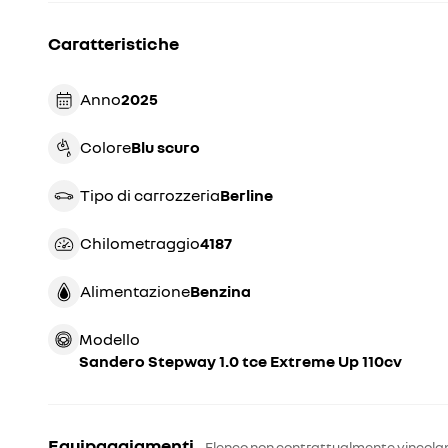
Caratteristiche
Anno
2025
Colore
blu scuro
Tipo di carrozzeria
berline
Chilometraggio
4187
Alimentazione
Benzina
Modello
Sandero Stepway 1.0 tce Extreme Up 110cv
Equipaggiamenti
Elenco non contrattualmente vincola