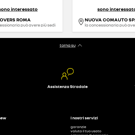
sono interessato
sono interessat
LOVERS ROMA
NUOVA COMAUTO SP
essionaria può avere più sedi
la concessionaria può aver
torna su
Assistenza Stradale
new
i nostri servizi
garanzie
valuta il tuo usato